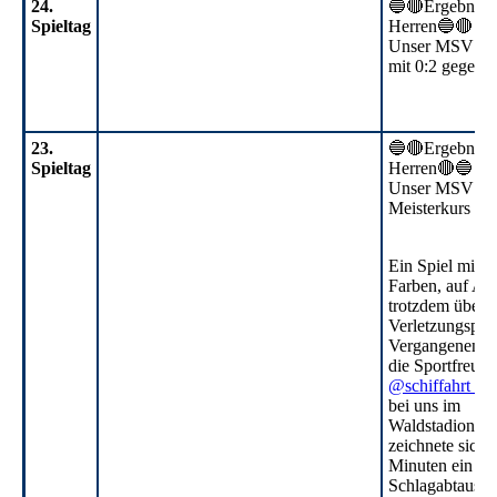
24.
🔵🔴Ergebnisdi
Spieltag
Herren🔵🔴
24. ST
Unser MSV verl
mit 0:2 gegen 
24. ST
23.
🔵🔴Ergebnisdi
Spieltag
Herren🔴🔵
23. ST (1)
Unser MSV wei
Meisterkurs
23. ST (2)
Ein Spiel mit 
Farben, auf Au
trotzdem übers
Verletzungspec
Vergangenen S
die Sportfreun
@schiffahrt_h
bei uns im
Waldstadion Lü
zeichnete sich 
Minuten ein sc
Schlagabtausch