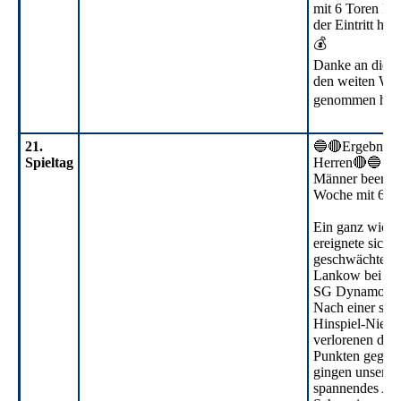
mit 6 Toren ka
der Eintritt hat
💰
Danke an die Un
den weiten Weg
genommen hab
21.
🔵🔴Ergebnisdi
Spieltag
Herren🔴🔵
21. ST (2)
Männer beende
Woche mit 6 vo
21. ST (1)
Ein ganz wicht
ereignete sich 
geschwächte Lü
Lankow bei de
SG Dynamo Sch
Nach einer sch
Hinspiel-Niede
verlorenen drei
Punkten gegen
gingen unsere J
spannendes Aus