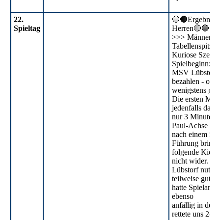
22.
🔵🔴Ergebnisdi
Spieltag
Herren🔴🔵
22. ST (1)
>>> Männer er
Tabellenspitze
22. ST (2)
Kuriose Szene 
Spielbeginn: d
MSV Lübstorf m
bezahlen - ob s
wenigstens gel
Die ersten Min
jedenfalls dana
nur 3 Minuten s
Paul-Achse
nach einem Sta
Führung bringe
folgende Kick s
nicht wider.
Lübstorf nutze
teilweise gut, 
hatte Spielantei
ebenso
anfällig in der
rettete uns 2-3