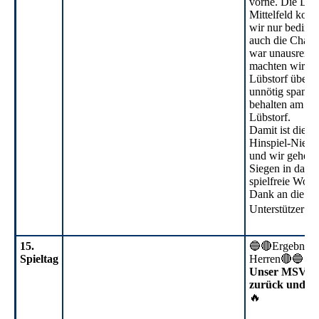
vorne. Die Lüc
Mittelfeld konn
wir nur beding
auch die Chan
war unausreich
machten wir es 
Lübstorf über 
unnötig spanne
behalten am En
Lübstorf.
Damit ist die R
Hinspiel-Niede
und wir gehen 
Siegen in das
spielfreie Woc
Dank an die Zu
Unterstützer!
15.
🔵🔴Ergebnisdi
Spieltag
Herren🔴🔵
Unser MSV spi
zurück und ge
🔥