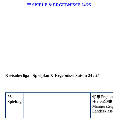
SPIELE & ERGEBNISSE 24/25
Kreisoberliga - Spielplan & Ergebnisse Saison 24 / 25
26.
🔴🔵Ergebnisdi
Spieltag
Herren🔵🔴
M 20.06.25
Männer steigen 
Landesklasse a
26. Spieltag