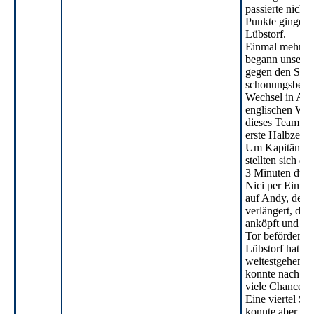
passierte nicht,
Punkte gingen 
Lübstorf.
Einmal mehr ne
begann unser 
gegen den SV K
schonungsbedi
Wechsel in Anb
englischen Woch
dieses Team abe
erste Halbzeit.
Um Kapitän Ma
stellten sich d
3 Minuten durch
Nici per Einwu
auf Andy, der 
verlängert, den
anköpft und so 
Tor beförderte.
Lübstorf hatte 
weitestgehend i
konnte nach vo
viele Chancen k
Eine viertel St
konnte aber ein