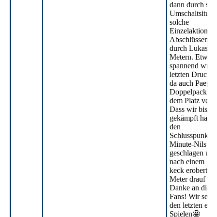
dann durch sch
Umschaltsituat
solche
Einzelaktionen
Abschlüssen wi
durch Lukas au
Metern. Etwas
spannend wurde
letzten Druckph
da auch Paepi
Doppelpack
dem Platz verw
Dass wir bis z
gekämpft haben
den
Schlusspunkt b
Minute-Nils ha
geschlagen und
nach einem
keck eroberten 
Meter drauf ma
Danke an die u
Fans! Wir setze
den letzten ent
Spielen🤩