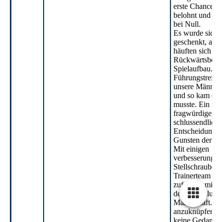
erste Chance w
belohnt und da
bei Null.
Es wurde sich n
geschenkt, abe
häuften sich Fe
Rückwärtsbew
Spielaufbau. D
Führungstreffer
unsere Männer n
und so kam es
musste. Ein in 
fragwürdiger Fr
schlussendlich 
Entscheidung z
Gunsten der SG
Mit einigen
verbesserungs
Stellschrauben
Trainerteam all
zufrieden mit
der Vorstellung
Mannschaft. Wi
anzuknüpfen, w
keine Gedanke