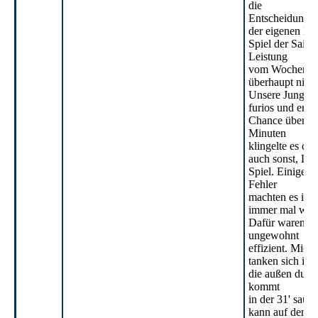
die
Entscheidung n
der eigenen Ha
Spiel der Saiso
Leistung
vom Wochenende
überhaupt nicht
Unsere Jungs st
furios und erarb
Chance über C
Minuten
klingelte es das
auch sonst, Luk
Spiel. Einige in
Fehler
machten es in 
immer mal wied
Dafür waren wi
ungewohnt
effizient. Mich
tanken sich im
die außen durc
kommt
in der 31' saub
kann auf den F