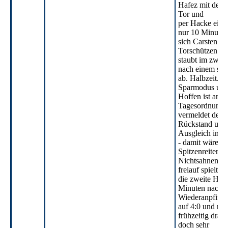
Hafez mit dem
Tor und
per Hacke einn
nur 10 Minuten 
sich Carsten zu
Torschützen un
staubt im zwei
nach einem sau
ab. Halbzeit.
Sparmodus und
Hoffen ist an d
Tagesordnung. 
vermeldet der L
Rückstand und 
Ausgleich im H
- damit wäre L
Spitzenreiter.
Nichtsahnend u
freiauf spielte
die zweite Halb
Minuten nach
Wiederanpfiff 
auf 4:0 und ma
frühzeitig drau
doch sehr