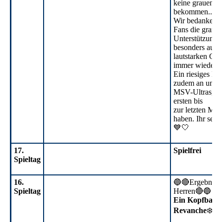
keine grauen H
bekommen...“
Wir bedanken u
Fans die grand
Unterstützung 
besonders auch 
lautstarken Ges
immer wieder g
Ein riesiges D
zudem an unser
MSV-Ultras, di
ersten bis
zur letzten Min
haben. Ihr seid
💙🤍
17.
Spielfrei
Spieltag
16.
🔵🔴Ergebnisdi
Spieltag
Herren🔴🔵
Ein Kopfballto
Revanche
❄️