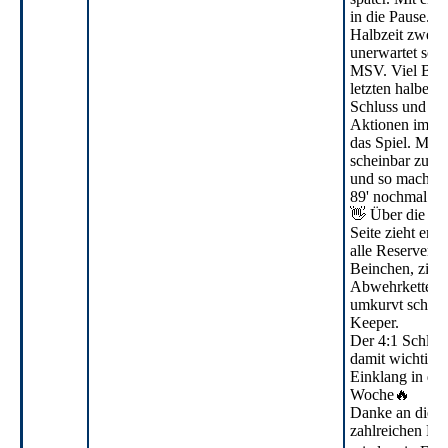
in die Pause.
Halbzeit zwei s
unerwartet sou
MSV. Viel Ballk
letzten halbe S
Schluss und ein
Aktionen im Ha
das Spiel. Max
scheinbar zu la
und so machte e
89' nochmal au
👋 Über die ko
Seite zieht er
alle Reserven i
Beinchen, zieht
Abwehrkette vo
umkurvt schlie
Keeper.
Der 4:1 Schlus
damit wichtige
Einklang in die
Woche🔥
Danke an die t
zahlreichen Fan