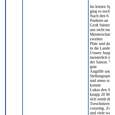
Im letzten Spie
ging es nochma
Nach den 6 ge
Punkten an
Groß Stieten gi
uns nicht mehr
Meisterschaft,
zweiten
Platz und damit
in die Landeskl
Unsere Jungs st
meisterlich in d
der Saison. Viel
gute
Angriffe und so
Stellungsspiel.
und umso schön
konnte
Lukas den Angri
knapp 20 Meter
sich somit die
Torschützenka
vorzeitig. Zwei
und viele weite