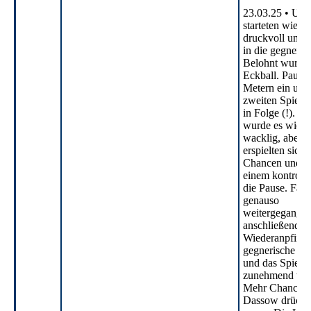
23.03.25 • Uns
starteten wie 
druckvoll und s
in die gegneris
Belohnt wurde 
Eckball. Paul n
Metern ein und 
zweiten Spiel
in Folge (!). I
wurde es wiede
wacklig, aber 
erspielten sic
Chancen und g
einem kontrolli
die Pause. Fast
genauso
weitergegangen
anschließende 
Wiederanpfiff h
gegnerische Ke
und das Spiel 
zunehmend wil
Mehr Chancen t
Dassow drückte