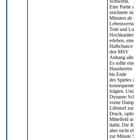
Schwerin.
Eine Partie au
zeichnete sich d
Minuten ab - tr
Lebensversich
Totti und Lukas
Hochkaräter du
erleben, eine g
Halbchance vo
den MSV
Anhang allerdin
Es sollte eine 
Hausherren eröf
bis Ende
des Spieles zie
konsequente K
folgten. Und so
Dynamo Schwer
vorne Dampf un
Lübstorf zuneh
Druck, opferte 
Mittelfeld und
dafür. Die Kont
aber nicht effiz
zur Minute 59.