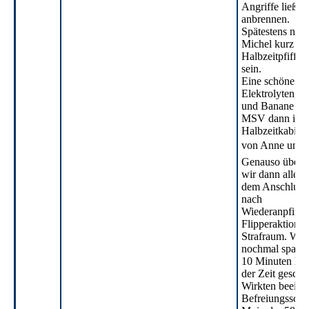
Angriffe ließen
anbrennen.
Spätestens nac
Michel kurz vo
Halbzeitpfiff sol
sein.
Eine schöne Üb
Elektrolyten, 
und Banane erw
MSV dann in d
Halbzeitkabine,
von Anne und 
Genauso überr
wir dann aller
dem Anschlusst
nach
Wiederanpfiff 
Flipperaktion 
Strafraum. Wird
nochmal spann
10 Minuten hat
der Zeit gesc
Wirkten beeindr
Befreiungsschl