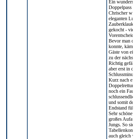
Ein wundersch
Doppelpass vo
Chrischer wird
eleganten Lupfe
Zauberklauke h
gekocht - vielle
Vorentscheidu
Bevor man das 
konnte, kämpfte
Gäste von einer
zu der nächsten
Richtig gefährl
aber erst in den
Schlussminuten
Kurz nach eine
Doppelrettung 
noch ein Fauxp
schlussendlich 
und somit dem
Endstand führte
Sehr schöne Te
großes Aufatme
Jungs. So sieht
Tabellenkonstel
auch gleich vie