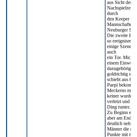
aus Sicht der G
Nachspielzeit. 
durch
den Keeper tren
Mannschaften m
Neuburger Sich
Die zweite Halb
so ereignisreic
einige Szenen u
auch
ein Tor. Michel
einem Einwurf
dazugehörigen 
goldrichtig und
schiebt aus 8 M
Paepi bekomm
Meckerns mal w
keiner wurde w
verletzt und wir
Ding runter.
Zu Beginn etwa
aber am Ende d
deutlich nehme
Männer die dre
Punkte mit na