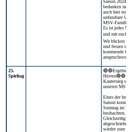
Saison 2024/2
bedanken sich
auch hier noch 
unfassbare Unt
MSV-Familie
Es ist jedes Mal
und mit euch z
Wir blicken de
und freuen uns 
kommende ko
anspruchsvolle
25.
🔵🔴Ergebnisdi
Spieltag
Herren🔴🔵
25. Spieltag Herren (1)
Kantersieg und
unseren MSV!
25. Spieltag Herren (2)
Eines der beste
Saison konnten
Sonntag im Wal
beobachten.
Gleichzeitig sch
abgeschriebene
wieder zum Grei