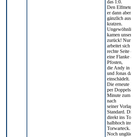
das 1:0.
Den Elfmeter in
er dann aber lei
gänzlich aus d
kratzen.
Ungewöhnlich 
kamen unsere J
zurück! Nur 5 
arbeitet sich Lü
rechte Seite dur
eine Flanke an
Pfosten,
die Andy in die
und Jonas dann 
einschädelt.
Die erneute Fü
per Doppelschla
Minute zum 3:1.
nach
seiner Vorlage 
Standard. Dies
direkt ins Tor -
halbhoch ins
Torwarteck. Tr
Noch unglücklic