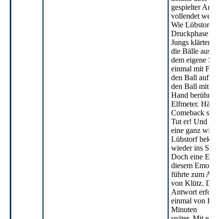
gespielter Angr
vollendet werde
Wie Lübstorf so 
Druckphase von
Jungs klärten g
die Bälle aus
dem eigene Sec
einmal mit Folg
den Ball auf de
den Ball mit de
Hand berührt h
Elfmeter. Hält 
Comeback seine
Tut er! Und das
eine ganz wicht
Lübstorf beko
wieder ins Spie
Doch eine Ecke
diesem Emotio
führte zum Ansc
von Klütz. Die
Antwort erfolg
einmal von Luk
Minuten
später. Mit ein