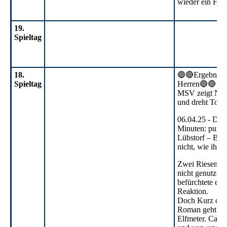
wieder ein Fes
19.
Spieltag
19. ST
18.
🔵🔴Ergebnisdi
Spieltag
Herren🔵🔴
MSV zeigt Nerv
und dreht Topsp
06.04.25 -
Die 
Minuten: pure 
Lübstorf – Brü
nicht, wie ihne
Zwei Riesench
nicht genutzt 
befürchtete ein
Reaktion.
Doch Kurz dara
Roman geht zu
Elfmeter. Carste