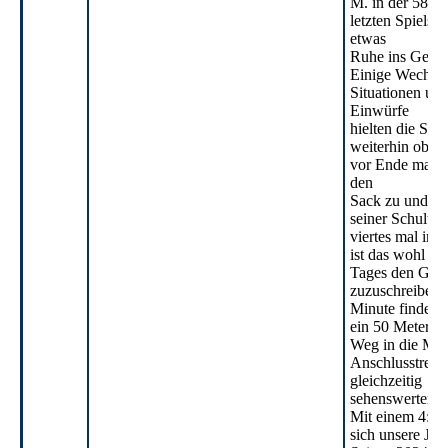
M. in der 58' se
letzten Spiels 
etwas
Ruhe ins Gesch
Einige Wechsel,
Situationen und
Einwürfe
hielten die Sp
weiterhin oben
vor Ende mach
den
Sack zu und nic
seiner Schulter
viertes mal in
ist das wohl sc
Tages den Gast
zuzuschreiben. 
Minute findet
ein 50 Meter F
Weg in die Mas
Anschlusstreff
gleichzeitig
sehenswerter S
Mit einem 4:2 
sich unsere Jun