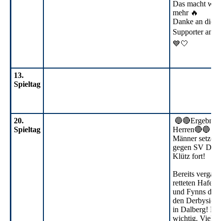
Das macht wied
mehr 🔥
Danke an die g
Supporter an de
💙🤍
13.
Spieltag
IMG_1358
20.
🔵🔴Ergebnisd
Spieltag
Herren🔴🔵
IMG_1318
Männer setzen 
gegen SV Dalb
IMG_0962
Klütz fort!
Bereits vergan
retteten Hafez'
und Fynns direk
den Derbysieg
in Dalberg! Nic
wichtig. Viel 