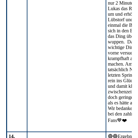
nur 2 Minuten s
Lukas das Rud
um und erhöht a
Lübstorf und da
einmal die Bude
sich in den Bal
das Ding über 
wuppen. David 
wichtige Dinge
vorne versuche
krampfhaft alle
machen. Am En
tatsächlich Nic
letzten Sprint d
rein ins Glück.
und damit klarer
zwischenzeitli
doch geringer
als es hätte aus
Wir bedanken u
bei den zahlrei
Fans💙❤️
14.
🔴🔵Ergebnisdi