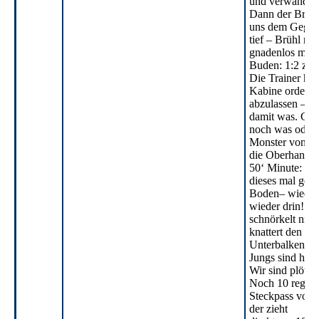
und verwandelt
Dann der Bruch
uns dem Gegner
tief – Brühl nut
gnadenlos mit 
Buden: 1:2 zur 
Die Trainer hat
Kabine ordentl
abzulassen – u
damit was. Gin
noch was oder 
Monster von Lü
die Oberhand?
50‘ Minute: wi
dieses mal geht
Boden– wieder 
wieder drin! A
schnörkelt nich
knattert den Ba
Unterbalken ins
Jungs sind heiß
Wir sind plötzl
Noch 10 regulä
Steckpass von T
der zieht