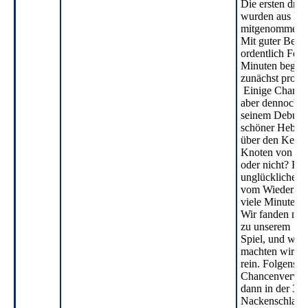
Die ersten drei
wurden aus Ne
mitgenommen.
Mit guter Bese
ordentlich Feue
Minuten begann
zunächst pro Lü
Einige Chancen
aber dennoch b
seinem Debuttr
schöner Heber
über den Keepe
Knoten von un
oder nicht? Es f
unglückliches 
vom Wiederkeh
viele Minuten 
Wir fanden nur
zu unserem
Spiel, und wen
machten wir di
rein. Folgensc
Chancenverwer
dann in der 37'
Nackenschlag u