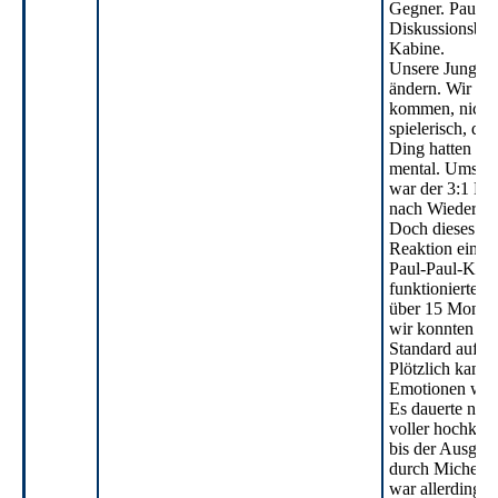
Gegner. Pause.
Diskussionsbeda
Kabine.
Unsere Jungs 
ändern. Wir mu
kommen, nicht 
spielerisch, das
Ding hatten wir
mental. Umso 
war der 3:1 Rü
nach Wiederanp
Doch dieses ma
Reaktion eine 
Paul-Paul-Kom
funktionierte t
über 15 Monat
wir konnten na
Standard auf 3:
Plötzlich kame
Emotionen wied
Es dauerte nur
voller hochkar
bis der Ausglei
durch Michel en
war allerdings 