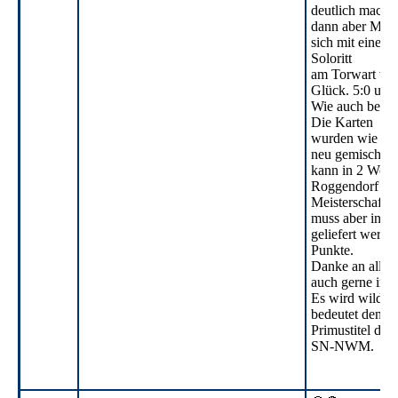
deutlich macht e
dann aber Max 
sich mit einem
Soloritt
am Torwart vorb
Glück. 5:0 und
Wie auch beim P
Die Karten
wurden wie so o
neu gemischt 
kann in 2 Woc
Roggendorf di
Meisterschaft e
muss aber in je
geliefert werde
Punkte.
Danke an alle 
auch gerne im l
Es wird wild. E
bedeutet den
Primustitel der
SN-NWM.