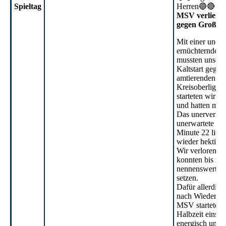
Spieltag
Herren🔵🔴
MSV verliert 
gegen Groß St
Mit einer unerw
ernüchternden 
mussten unsere
Kaltstart gegen
amtierenden
Kreisoberligame
starteten wir a
und hatten mehr
Das unerverhof
unerwartete Ge
Minute 22 ließ 
wieder hektisc
Wir verloren un
konnten bis zur
nennenswerten
setzen.
Dafür allerdin
nach Wiederanp
MSV startete g
Halbzeit eins
energisch und s