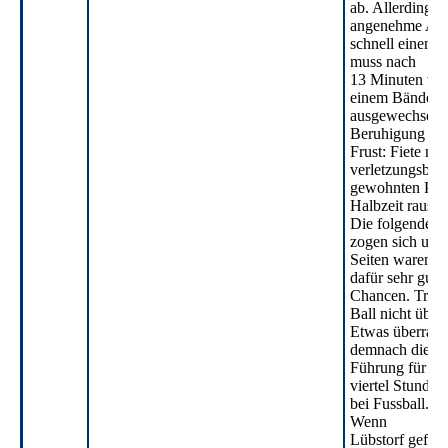
ab. Allerdings 
angenehme Anf
schnell einen D
muss nach
13 Minuten verl
einem Bänderri
ausgewechselt 
Beruhigung fol
Frust: Fiete mu
verletzungsbedi
gewohnten Pro
Halbzeit raus.
Die folgenden 
zogen sich und
Seiten waren w
dafür sehr gute
Chancen. Trotz
Ball nicht über 
Etwas überras
demnach die
Führung für Lü
viertel Stunde 
bei Fussball.de
Wenn
Lübstorf gefähr