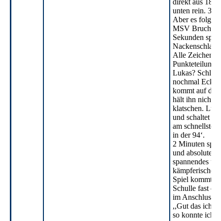
direkt aus 18m 
unten rein. 3:2
Aber es folgt d
MSV Bruch: K
Sekunden späte
Nackenschlag.
Alle Zeichen st
Punkteteilung -
Lukas? Schluss
nochmal Ecke. 
kommt auf den 
hält ihn nicht fe
klatschen. Lukas
und schaltet
am schnellsten 
in der 94‘.
2 Minuten spät
und absolute Ek
spannendes un
kämpferisches
Spiel kommt d
Schulle fast di
im Anschluss 
,,Gut das ich n
so konnte ich 