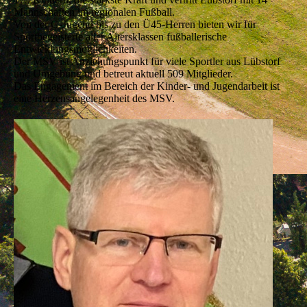
Mannschaften im regionalen Fußball.
Von der G-Jugend bis zu den Ü45-Herren bieten wir für
Sportbegeisterte aller Altersklassen fußballerische
Entwicklungsmöglichkeiten.
Der MSV ist Anziehungspunkt für viele Sportler aus Lübstorf
und Umgebung und betreut aktuell 509 Mitglieder.
Das Engagement im Bereich der Kinder- und Jugendarbeit ist
eine Herzensangelegenheit des MSV.