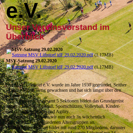
e.V.
Unser Vereinsvorstand im
Überblick
MSV-Satzung 29.02.2020
Satzung MSV Lübstorf idF 29.02.2020.pdf
(1.17MB)
MSV-Satzung 29.02.2020
Satzung MSV Lübstorf idF 29.02.2020.pdf
(1.17MB)
Der MSV Lübstorf e.V. wurde im Jahre 1930 gegründet. Seither
ist unser Verein stetig gewachsen und hat sich längst über den
lokalen Bereich
hinaus etabliert. Insgesamt 5 Sektionen bilden das Grundgerüst
unseres Vereins - Fußball, Sportschützen, Volleyball, Kinder-
und Gesundheitssport und Agility.
Seit Sommer '23 bieten wir nun auch 3x wöchentlich
Kindersport in verschiedenen Altersgruppen an.
Die Abteilung Fußball bildet mit rund 270 Mitgliedern, darunter
175 Kindern, die stärkste Kraft und vertritt Lübstorf mit 14