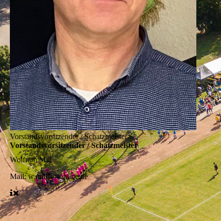
Vorstandsvorsitzender / Schatzmeister
Vorstandsvorsitzender / Schatzmeister
Wolfram Mill
Mail:
w.mill@t-online.de