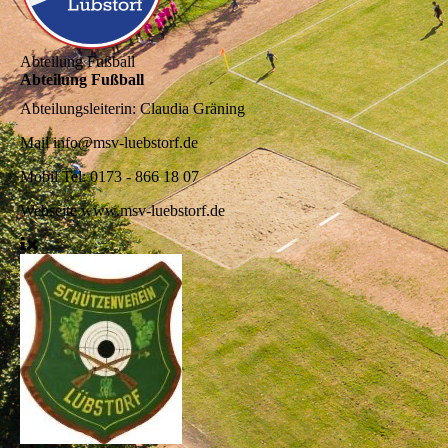
Abteilung Fußball
Abteilung Fußball
Abteilungsleiterin:
Claudia Gräning
Mail
info@msv-luebstorf.de
Mobil
Tel: 0173 - 866 18 07
Webseite
www.msv-luebstorf.de