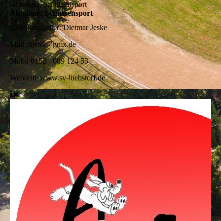
Abteilung Schützensport
Abteilung Schützensport
Abteilungsleiter:
Dietmar Jeske
Mail
dije65@gmx.de
Mobil
0152 - 089 124 53
Webseite
www.sv-luebstorf.de