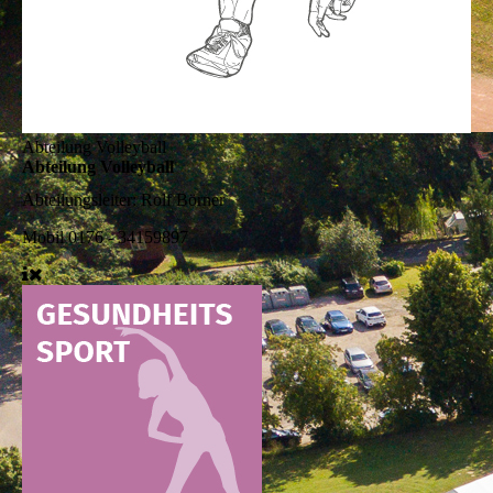
Abteilung Volleyball
Abteilung Volleyball
Abteilungsleiter:
Rolf Börner
Mobil
0176 - 34159897