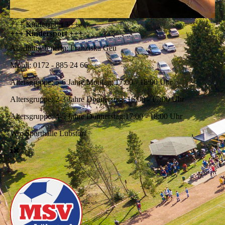
+++ Kindersport +++
+++ Kindersport +++
Abteilungsleiterin:
Franziska Geu
Mobil:
0172 - 885 24 66
Altersgruppe: 5-6 Jahre
Montag: 17:00 - 18:00 Uhr
Altersgruppe: 2-3 Jahre
Donnerstag: 16:00 - 17:00 Uhr
Altersgruppe: 4-5 Jahre
Donnerstag:17:00 - 18:00 Uhr
Wo: Sporthalle Lübstorf