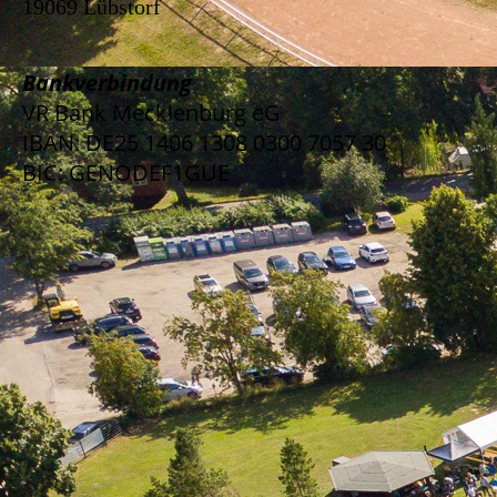
19069 Lübstorf
Bankverbindung
VR Bank Mecklenburg eG
IBAN: DE25 1406 1308 0300 7057 30
BIC: GENODEF1GUE