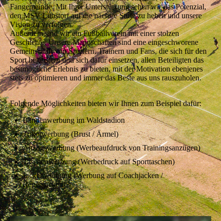
Fangemeinde. Mit Ihrer Unterstützung sehen wir das Potenzial,
den MSV Lübstorf auf die nächste Stufe zu heben und unsere
Vision zu verfolgen.
Außerdem sind wir ein Fußballverein mit einer stolzen
Geschichte. Unsere Mannschaften sind eine eingeschworene
Gemeinschaft von Spielern, Trainern und Fans, die sich für den
Sport begeistern und sich dafür einsetzen, allen Beteiligten das
bestmögliche Erlebnis zu bieten, mit der Motivation ebenjenes
stets zu optimieren und immer das Beste aus uns rauszuholen.
Folgende Möglichkeiten bieten wir Ihnen zum Beispiel dafür:
Bandenwerbung im Waldstadion
Trikotwerbung (Brust / Ärmel)
Anzugswerbung (Werbeaufdruck von Trainingsanzügen)
Taschenwerbung (Werbedruck auf Sporttaschen)
Jackenwerbung (Werbung auf Coachjacken /
Regenjacken)