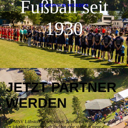
Fußball seit
SPONSOR WERDEN
1930
JETZT PARTNER
WERDEN
Der MSV Lübstorf ist seit vielen Jahren ein fester Bestandteil
der lokalen Gemeinschaft und hat eine starke & treue