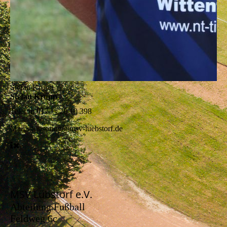
Stefan Krupp
Stefan Krupp
Telefon
0173 - 20 10 398
Mail
sponsoring@msv-luebstorf.de
MSV Lübstorf e.V.
Abteilung Fußball
Feldweg 6c